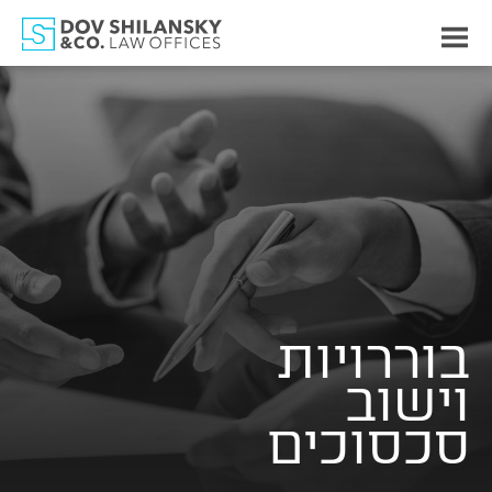
לחצו
לפתיחת
התפריט
לג
תוכן
בוררויות
וישוב
סכסוכים