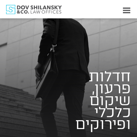
לחצו
לפתיחת
התפריט
לג
תוכן
חדלות
פרעון,
שיקום
כלכלי
ופירוקים