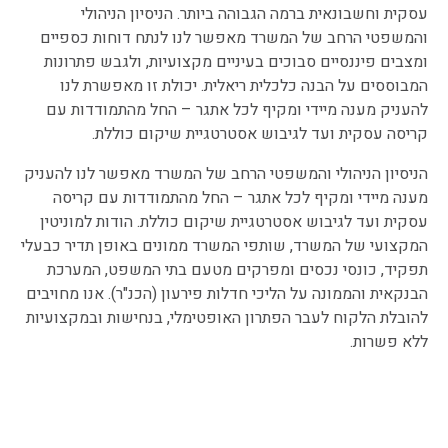
עסקית וחשבונאית ברמה הגבוהה ביותר. הניסיון הניהולי
והמשפטי הרחב של המשרד מאפשר לנו לנתח דוחות כספיים
ומצבים פיננסיים סבוכים בעיניים מקצועיות, ולגבש פתרונות
המבוססים על הבנה כלכלית ריאלית. יכולת זו מאפשרת לנו
להעניק מענה מיידי ומקיף לכל אתגר – החל מהתמודדות עם
קריסה עסקית ועד לגיבוש אסטרטגיית שיקום כוללת.
הניסיון הניהולי והמשפטי הרחב של המשרד מאפשר לנו להעניק
מענה מיידי ומקיף לכל אתגר – החל מהתמודדות עם קריסה
עסקית ועד לגיבוש אסטרטגיית שיקום כוללת. הודות למוניטין
המקצועי של המשרד, שותפי המשרד ממונים באופן תדיר כבעלי
תפקיד, כונסי נכסים ומפרקים מטעם בתי המשפט, המערכת
הבנקאית והממונה על הליכי חדלות פירעון (הכנ"ר). אנו מחויבים
להובלת הלקוח לעבר הפתרון האופטימלי, בנחישות ובמקצועיות
ללא פשרות.