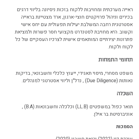
ראייה מערכתית ומחויבות ללקוח בזכות ניסיונה בליווי דרגים
בכירים וניהול פרויקטים חוצי-ארגון, ארד מצטיינת בראייה
אסטרטגית רחבה המשלבת יעילות תפעולית עם יחס אישי
וקשוב. היא מחויבת לסטנדרט מקצועי חסר פשרות ולמציאת
פתרונות יצירתיים המותאמים אישית לצרכיו העסקיים של כל
לקוח ולקוח.
תחומי התמחות
משפט מסחרי, מיסוי תאגידי, ייעוץ כלכלי וחשבונאי, בדיקות
נאותות (Due Diligence) , נדל"ן וליווי אסטרטגי למנהלים.
השכלה
תואר כפול במשפטים (LL.B) וכלכלה וחשבונאות (B.A) ,
אוניברסיטת בר אילן.
הסמכות