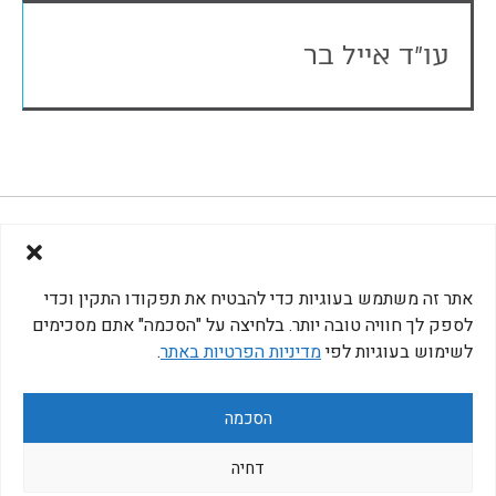
עו"ד אייל בר
972-3-5665885
אתר זה משתמש בעוגיות כדי להבטיח את תפקודו התקין וכדי
לספק לך חוויה טובה יותר. בלחיצה על "הסכמה" אתם מסכימים
לשימוש בעוגיות לפי
מדיניות הפרטיות באתר
.
דב שילנסקי ושות משרד עו"ד -
הסכמה
כל הזכויות שמורות © 2026
עיצוב:
פיתוח:
Studio Dinitz
LinkLab
מדיניות פרטיות
דחיה