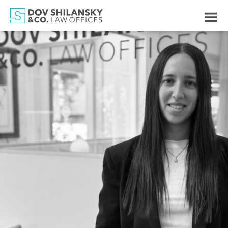
לחצו
לפתיחת
התפריט
לג
תוכן