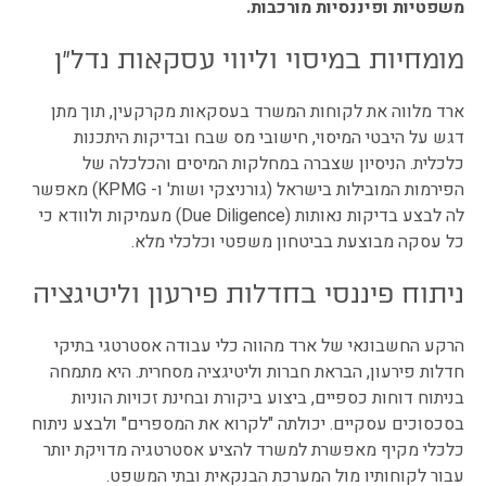
משפטיות ופיננסיות מורכבות.
מומחיות במיסוי וליווי עסקאות נדל"ן
ארד מלווה את לקוחות המשרד בעסקאות מקרקעין, תוך מתן
דגש על היבטי המיסוי, חישובי מס שבח ובדיקות היתכנות
כלכלית. הניסיון שצברה במחלקות המיסים והכלכלה של
הפירמות המובילות בישראל (גורניצקי ושות' ו- KPMG) מאפשר
לה לבצע בדיקות נאותות (Due Diligence) מעמיקות ולוודא כי
כל עסקה מבוצעת בביטחון משפטי וכלכלי מלא.
ניתוח פיננסי בחדלות פירעון וליטיגציה
הרקע החשבונאי של ארד מהווה כלי עבודה אסטרטגי בתיקי
חדלות פירעון, הבראת חברות וליטיגציה מסחרית. היא מתמחה
בניתוח דוחות כספיים, ביצוע ביקורת ובחינת זכויות הוניות
בסכסוכים עסקיים. יכולתה "לקרוא את המספרים" ולבצע ניתוח
כלכלי מקיף מאפשרת למשרד להציע אסטרטגיה מדויקת יותר
עבור לקוחותיו מול המערכת הבנקאית ובתי המשפט.