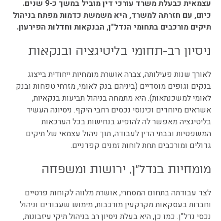
עצמאית כבעלת משרד עורכי דין מוביל במשך כ-9 שנים.
כיום, עם חזרתה למשרד, היא משמשת כדמות מפתח בניהול
תיקים מורכבים בתחומי הנדל"ן, הבנקאות וחדלות הפירעון.
ניסיון רב-תחומי בליטיגציה ובנקאות
לאורך שנות פעילותה, צברה אושרת מומחיות ייחודית בייצוג
בנקים וגופים מוסדיים (ביניהם בנק לאומי, מזרחי טפחות ובנק
לאומי למשכנתאות). היא מתמחה בניהול תביעות בנקאיות,
אשראים מיוחדים וכינוסי נכסים רחבי היקף. ניסיונה העשיר
בליטיגציה מאפשר לה להופיע בנחישות בכל הערכאות
המשפטיות ובבתי הדין לעבודה, תוך ניהול עצמאי של תיקים
גדולים ומורכבים תחת לוחות זמנים קפדניים.
מומחיות בנדל"ן, ירושות ומשפחה
לצד עבודתה בתחום המסחרי, אושרת מלווה לקוחות פרטיים
וחברות בעסקאות מקרקעין מורכבות, מימוש שעבודים וניהול
נכסי נדל"ן. כמו כן, היא בעלת ניסיון רב בניהול תיקי עיזבונות,