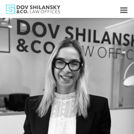
לחצו
לפתיחת
התפריט
לג
תוכן