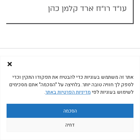
עו"ד רו"ח ארד קלמן כהן
972-3-5665885
אתר זה משתמש בעוגיות כדי להבטיח את תפקודו התקין וכדי
לספק לך חוויה טובה יותר. בלחיצה על "הסכמה" אתם מסכימים
לשימוש בעוגיות לפי
מדיניות הפרטיות באתר
.
דב שילנסקי ושות משרד עו"ד -
הסכמה
כל הזכויות שמורות © 2026
עיצוב:
פיתוח:
Studio Dinitz
LinkLab
מדיניות פרטיות
דחיה